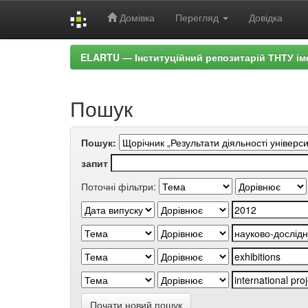
Домівка
Перегляд
Довідка
Skip
ELARTU — Інституційний репозитарій ТНТУ ім
navigation
Пошук
Пошук:
запит
Поточні фільтри:
Почати новий пошук