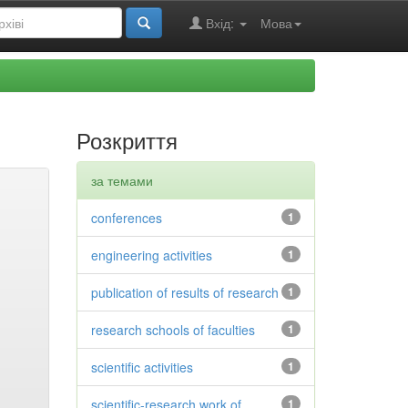
Вхід:
Мова
Розкриття
за темами
conferences
1
engineering activities
1
publication of results of research
1
research schools of faculties
1
scientific activities
1
scientific-research work of
1