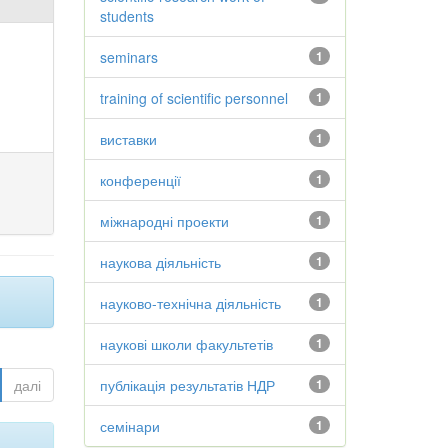
students
seminars
1
training of scientific personnel
1
виставки
1
конференції
1
міжнародні проекти
1
наукова діяльність
1
науково-технічна діяльність
1
наукові школи факультетів
1
далі
публікація результатів НДР
1
семінари
1