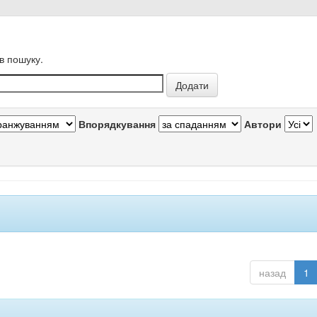
в пошуку.
Впорядкування
Автори
назад
1