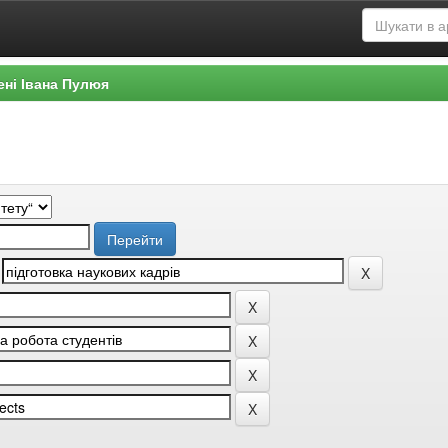
ені Івана Пулюя