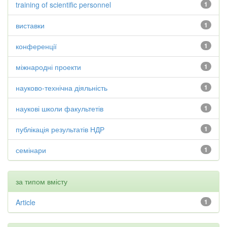
training of scientific personnel
1
виставки
1
конференції
1
міжнародні проекти
1
науково-технічна діяльність
1
наукові школи факультетів
1
публікація результатів НДР
1
семінари
1
за типом вмісту
Article
1