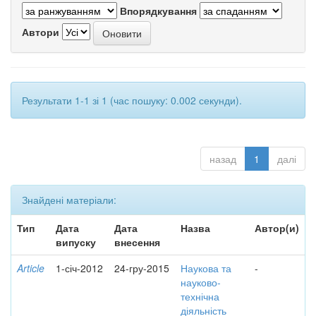
Впорядкування
Автори
Результати 1-1 зі 1 (час пошуку: 0.002 секунди).
назад
1
далі
Знайдені матеріали:
Тип
Дата
Дата
Назва
Автор(и)
випуску
внесення
Article
1-січ-2012
24-гру-2015
Наукова та
-
науково-
технічна
діяльність