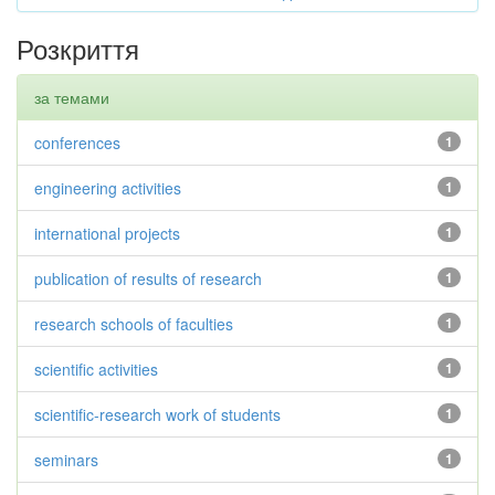
Розкриття
за темами
conferences
1
engineering activities
1
international projects
1
publication of results of research
1
research schools of faculties
1
scientific activities
1
scientific-research work of students
1
seminars
1