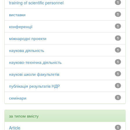
training of scientific personnel
1
виставки
1
конференції
1
міжнародні проекти
1
наукова діяльність
1
науково-технічна діяльність
1
наукові школи факультетів
1
публікація результатів НДР
1
семінари
1
за типом вмісту
Article
1