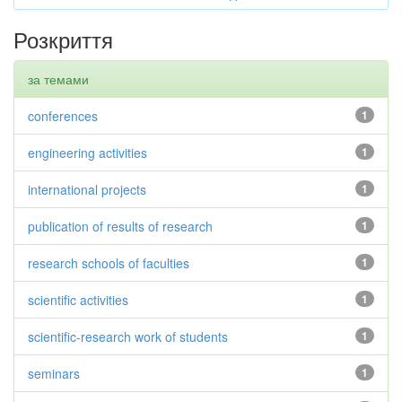
Розкриття
за темами
conferences
1
engineering activities
1
international projects
1
publication of results of research
1
research schools of faculties
1
scientific activities
1
scientific-research work of students
1
seminars
1