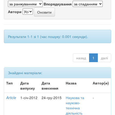
Впорядкування
Автори
Результати 1-1 зі 1 (час пошуку: 0.001 секунди).
назад
1
далі
Знайдені матеріали:
Тип
Дата
Дата
Назва
Автор(и)
випуску
внесення
Article
1-січ-2012
24-гру-2015
Наукова та
-
науково-
технічна
діяльність