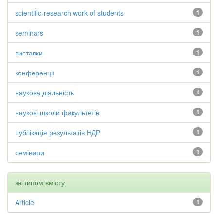
scientific-research work of students
1
seminars
1
виставки
1
конференції
1
наукова діяльність
1
наукові школи факультетів
1
публікація результатів НДР
1
семінари
1
за типом вмісту
Article
1