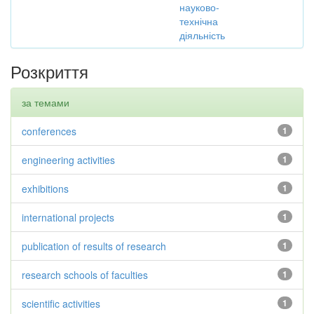
науково-
технічна
діяльність
Розкриття
за темами
conferences
1
engineering activities
1
exhibitions
1
international projects
1
publication of results of research
1
research schools of faculties
1
scientific activities
1