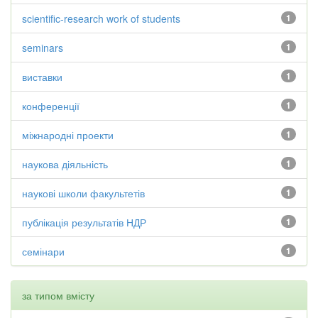
scientific-research work of students
1
seminars
1
виставки
1
конференції
1
міжнародні проекти
1
наукова діяльність
1
наукові школи факультетів
1
публікація результатів НДР
1
семінари
1
за типом вмісту