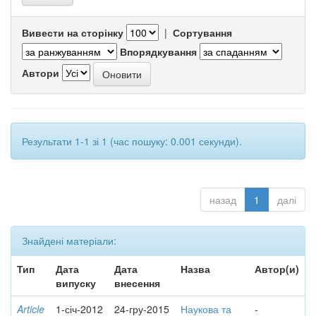
Вивести на сторінку
|
Сортування
Впорядкування
Автори
Результати 1-1 зі 1 (час пошуку: 0.001 секунди).
назад
1
далі
Знайдені матеріали:
Тип
Дата
Дата
Назва
Автор(и)
випуску
внесення
Article
1-січ-2012
24-гру-2015
Наукова та
-