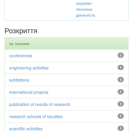
науково-
технічна
діяльність
Розкриття
за темами
conferences
1
engineering activities
1
exhibitions
1
international projects
1
publication of results of research
1
research schools of faculties
1
scientific activities
1