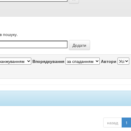
в пошуку.
Впорядкування
Автори
назад
1