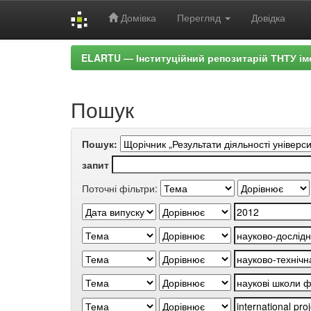
Домівка
Перегляд
Довідка
Skip
ELARTU — Інституційний репозитарій ТНТУ ім
navigation
Пошук
Пошук:
запит
Поточні фільтри: