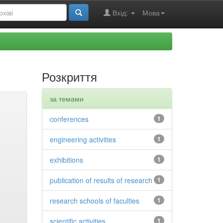
Вхід:
Мова
Розкриття
за темами
conferences
1
engineering activities
1
exhibitions
1
publication of results of research
1
research schools of faculties
1
scientific activities
1