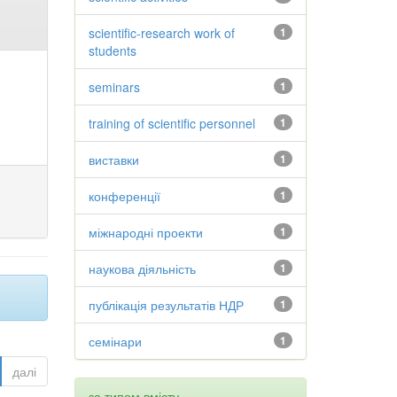
scientific-research work of
1
students
seminars
1
training of scientific personnel
1
виставки
1
конференції
1
міжнародні проекти
1
наукова діяльність
1
публікація результатів НДР
1
семінари
1
далі
за типом вмісту