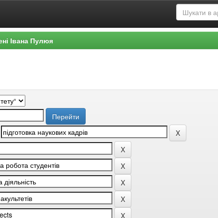
ені Івана Пулюя