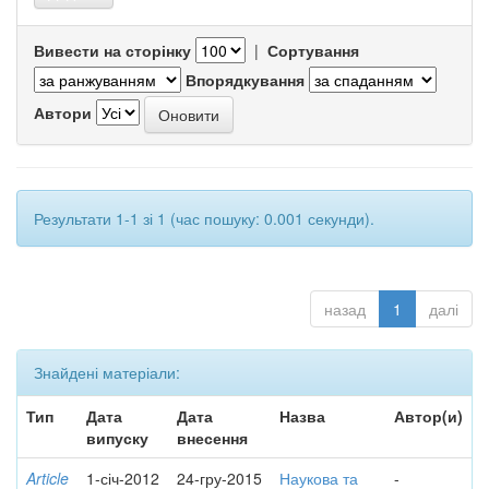
Вивести на сторінку
|
Сортування
Впорядкування
Автори
Результати 1-1 зі 1 (час пошуку: 0.001 секунди).
назад
1
далі
Знайдені матеріали:
Тип
Дата
Дата
Назва
Автор(и)
випуску
внесення
Article
1-січ-2012
24-гру-2015
Наукова та
-