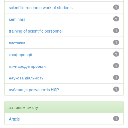
scientific-research work of students
1
seminars
1
training of scientific personnel
1
виставки
1
конференції
1
міжнародні проекти
1
наукова діяльність
1
публікація результатів НДР
1
за типом вмісту
Article
1