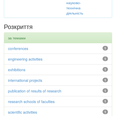
науково-
технічна
діяльність
Розкриття
за темами
conferences
1
engineering activities
1
exhibitions
1
international projects
1
publication of results of research
1
research schools of faculties
1
scientific activities
1