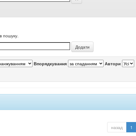
в пошуку.
Впорядкування
Автори
назад
1