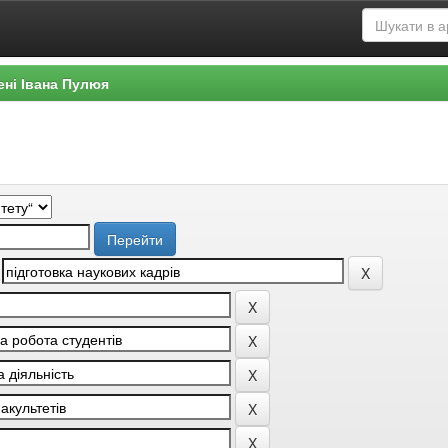
ені Івана Пулюя