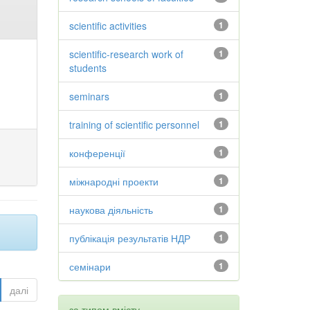
scientific activities
1
scientific-research work of
1
students
seminars
1
training of scientific personnel
1
конференції
1
міжнародні проекти
1
наукова діяльність
1
публікація результатів НДР
1
семінари
1
далі
за типом вмісту