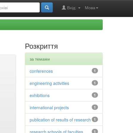
Вхід:
Мова
Розкриття
за темами
conferences
1
engineering activities
1
exhibitions
1
international projects
1
publication of results of research
1
research schools of faculties
1