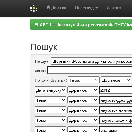
Домівка
Перегляд
Довідка
Skip
ELARTU — Інституційний репозитарій ТНТУ ім
navigation
Пошук
Пошук:
запит
Поточні фільтри: