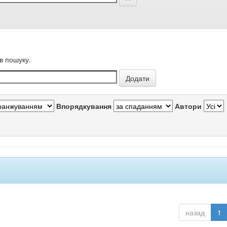
в пошуку.
Впорядкування
Автори
назад
1