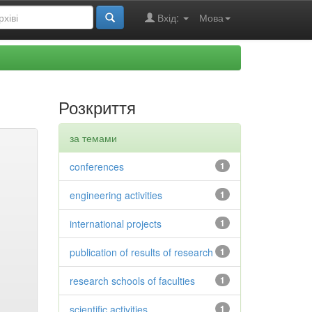
Вхід:
Мова
Розкриття
за темами
conferences
1
engineering activities
1
international projects
1
publication of results of research
1
research schools of faculties
1
scientific activities
1