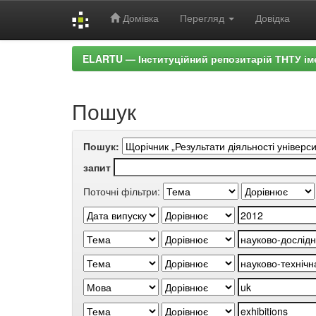
Домівка
Перегляд
Довідка
Skip
ELARTU — Інституційний репозитарій ТНТУ ім
navigation
Пошук
Пошук:
запит
Поточні фільтри: