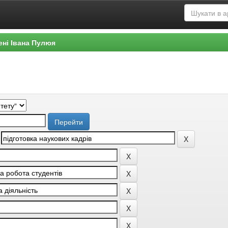
ені Івана Пулюя