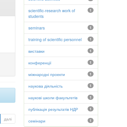
scientific-research work of
1
students
seminars
1
training of scientific personnel
1
виставки
1
конференції
1
міжнародні проекти
1
наукова діяльність
1
наукові школи факультетів
1
публікація результатів НДР
1
далі
семінари
1