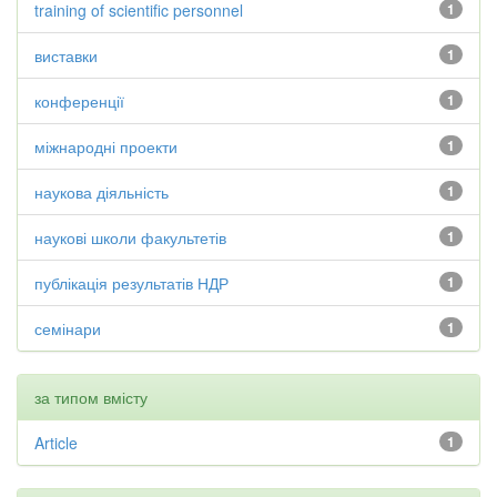
training of scientific personnel
1
виставки
1
конференції
1
міжнародні проекти
1
наукова діяльність
1
наукові школи факультетів
1
публікація результатів НДР
1
семінари
1
за типом вмісту
Article
1