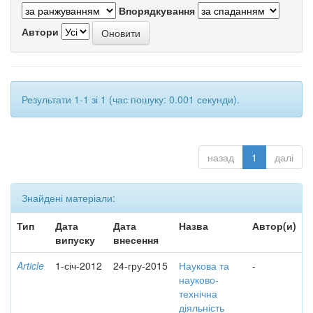
Впорядкування
Автори
Результати 1-1 зі 1 (час пошуку: 0.001 секунди).
назад
1
далі
Знайдені матеріали:
Тип
Дата
Дата
Назва
Автор(и)
випуску
внесення
Article
1-січ-2012
24-гру-2015
Наукова та
-
науково-
технічна
діяльність