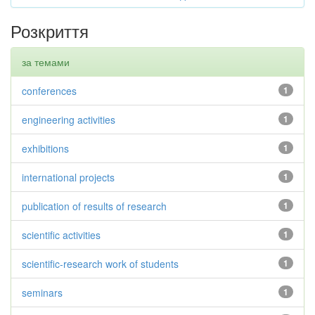
Розкриття
за темами
conferences
1
engineering activities
1
exhibitions
1
international projects
1
publication of results of research
1
scientific activities
1
scientific-research work of students
1
seminars
1