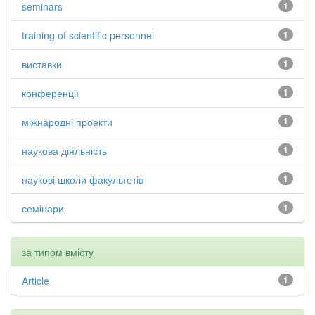
seminars
1
training of scientific personnel
1
виставки
1
конференції
1
міжнародні проекти
1
наукова діяльність
1
наукові школи факультетів
1
семінари
1
за типом вмісту
Article
1