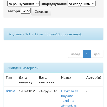
Впорядкування
Автори
Результати 1-1 зі 1 (час пошуку: 0.002 секунди).
назад
1
далі
Знайдені матеріали:
Тип
Дата
Дата
Назва
Автор(и)
випуску
внесення
Article
1-січ-2012
24-гру-2015
Наукова та
-
науково-
технічна
діяльність