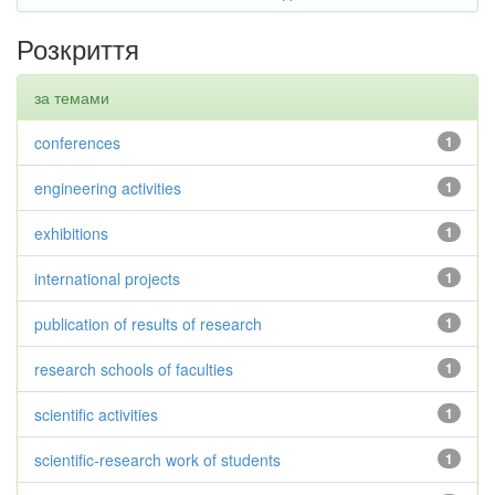
Розкриття
за темами
conferences
1
engineering activities
1
exhibitions
1
international projects
1
publication of results of research
1
research schools of faculties
1
scientific activities
1
scientific-research work of students
1