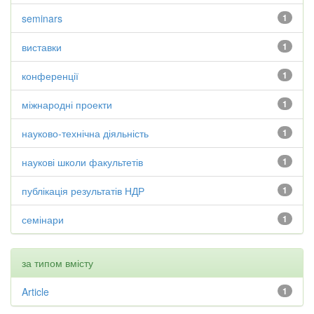
seminars
1
виставки
1
конференції
1
міжнародні проекти
1
науково-технічна діяльність
1
наукові школи факультетів
1
публікація результатів НДР
1
семінари
1
за типом вмісту
Article
1