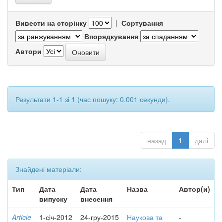
Вивести на сторінку
|
Сортування
Впорядкування
Автори
Результати 1-1 зі 1 (час пошуку: 0.001 секунди).
назад
1
далі
Знайдені матеріали:
Тип
Дата
Дата
Назва
Автор(и)
випуску
внесення
Article
1-січ-2012
24-гру-2015
Наукова та
-