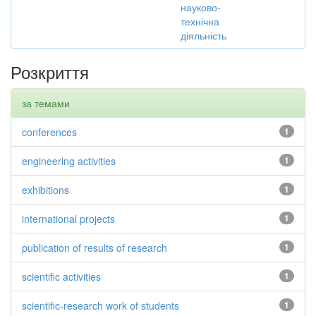
науково-
технічна
діяльність
Розкриття
за темами
conferences
1
engineering activities
1
exhibitions
1
international projects
1
publication of results of research
1
scientific activities
1
scientific-research work of students
1