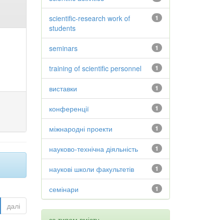
scientific-research work of
1
students
seminars
1
training of scientific personnel
1
виставки
1
конференції
1
міжнародні проекти
1
науково-технічна діяльність
1
наукові школи факультетів
1
семінари
1
далі
за типом вмісту