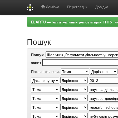
Домівка
Перегляд
Довідка
Skip
ELARTU — Інституційний репозитарій ТНТУ ім
navigation
Пошук
Пошук:
запит
Поточні фільтри: