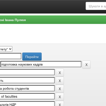
ені Івана Пулюя