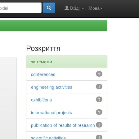
Вхід:
Мова
Розкриття
за темами
conferences
1
engineering activities
1
exhibitions
1
international projects
1
publication of results of research
1
scientific activities
1