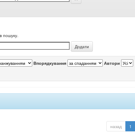
в пошуку.
Впорядкування
Автори
назад
1