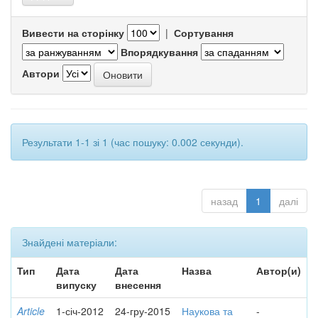
Вивести на сторінку
|
Сортування
Впорядкування
Автори
Результати 1-1 зі 1 (час пошуку: 0.002 секунди).
назад
1
далі
Знайдені матеріали:
Тип
Дата
Дата
Назва
Автор(и)
випуску
внесення
Article
1-січ-2012
24-гру-2015
Наукова та
-