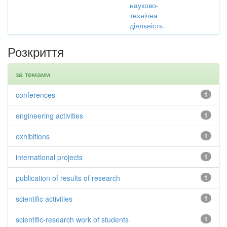
науково-
технічна
діяльність
Розкриття
за темами
conferences
1
engineering activities
1
exhibitions
1
international projects
1
publication of results of research
1
scientific activities
1
scientific-research work of students
1