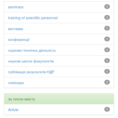
seminars
1
training of scientific personnel
1
виставки
1
конференції
1
науково-технічна діяльність
1
наукові школи факультетів
1
публікація результатів НДР
1
семінари
1
за типом вмісту
Article
1