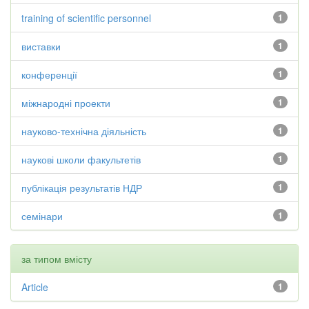
training of scientific personnel
1
виставки
1
конференції
1
міжнародні проекти
1
науково-технічна діяльність
1
наукові школи факультетів
1
публікація результатів НДР
1
семінари
1
за типом вмісту
Article
1