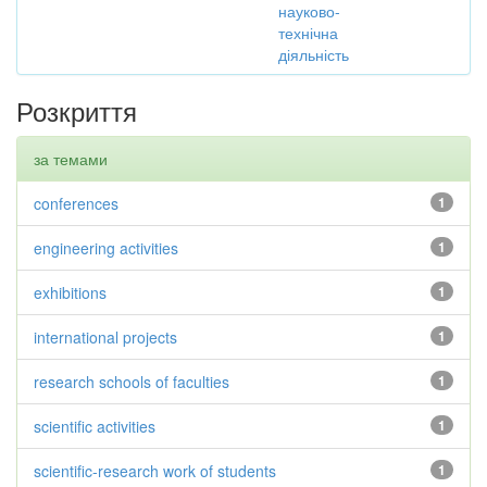
науково-
технічна
діяльність
Розкриття
за темами
conferences
1
engineering activities
1
exhibitions
1
international projects
1
research schools of faculties
1
scientific activities
1
scientific-research work of students
1