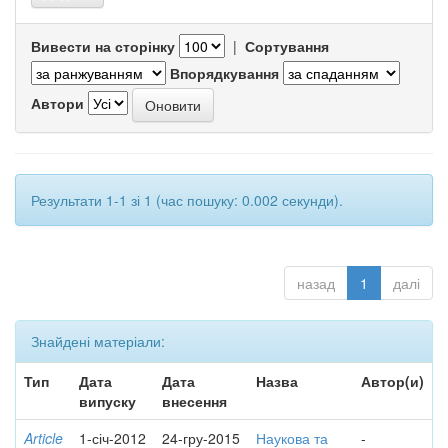
Вивести на сторінку
|
Сортування
Впорядкування
Автори
Результати 1-1 зі 1 (час пошуку: 0.002 секунди).
назад
1
далі
Знайдені матеріали:
Тип
Дата
Дата
Назва
Автор(и)
випуску
внесення
Article
1-січ-2012
24-гру-2015
Наукова та
-