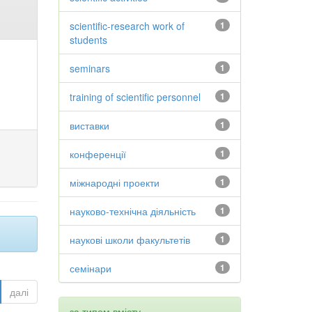
scientific-research work of
1
students
seminars
1
training of scientific personnel
1
виставки
1
конференції
1
міжнародні проекти
1
науково-технічна діяльність
1
наукові школи факультетів
1
семінари
1
далі
за типом вмісту