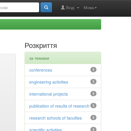
Вхід:
Мова
Розкриття
за темами
conferences
1
engineering activities
1
international projects
1
publication of results of research
1
research schools of faculties
1
scientific activities
1