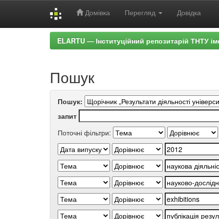
Домівка
Перегляд
Довідка
Skip
ELARTU — Інституційний репозитарій ТНТУ ім
navigation
Пошук
Пошук:
запит
Поточні фільтри: