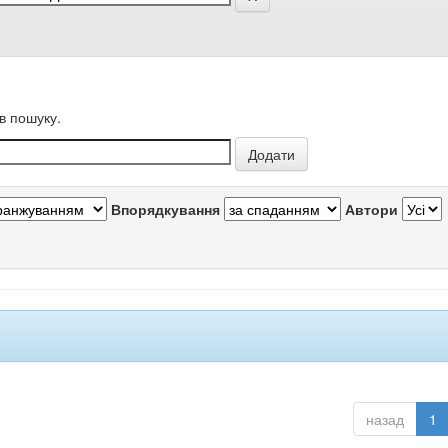
в пошуку.
Впорядкування
Автори
назад
1