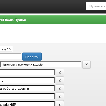
ені Івана Пулюя