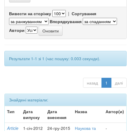
Вивести на сторінку
|
Сортування
Впорядкування
Автори
Результати 1-1 зі 1 (час пошуку: 0.003 секунди).
назад
1
далі
Знайдені матеріали:
Тип
Дата
Дата
Назва
Автор(и)
випуску
внесення
Article
1-січ-2012
24-гру-2015
Наукова та
-