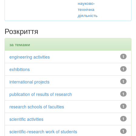
науково-
технічна
діяльність
Розкриття
за темами
engineering activities
1
exhibitions
1
international projects
1
publication of results of research
1
research schools of faculties
1
scientific activities
1
scientific-research work of students
1