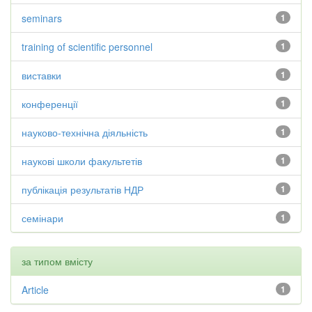
seminars
1
training of scientific personnel
1
виставки
1
конференції
1
науково-технічна діяльність
1
наукові школи факультетів
1
публікація результатів НДР
1
семінари
1
за типом вмісту
Article
1