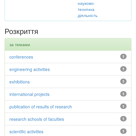
науково-
технічна
діяльність
Розкриття
за темами
conferences
1
engineering activities
1
exhibitions
1
international projects
1
publication of results of research
1
research schools of faculties
1
scientific activities
1