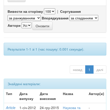
Вивести на сторінку
|
Сортування
Впорядкування
Автори
Результати 1-1 зі 1 (час пошуку: 0.001 секунди).
назад
1
далі
Знайдені матеріали:
Тип
Дата
Дата
Назва
Автор(и)
випуску
внесення
Article
1-січ-2012
24-гру-2015
Наукова та
-