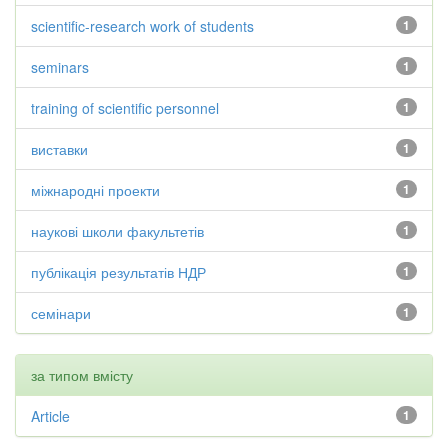
scientific-research work of students
1
seminars
1
training of scientific personnel
1
виставки
1
міжнародні проекти
1
наукові школи факультетів
1
публікація результатів НДР
1
семінари
1
за типом вмісту
Article
1