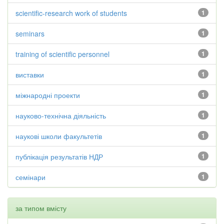
scientific-research work of students
1
seminars
1
training of scientific personnel
1
виставки
1
міжнародні проекти
1
науково-технічна діяльність
1
наукові школи факультетів
1
публікація результатів НДР
1
семінари
1
за типом вмісту