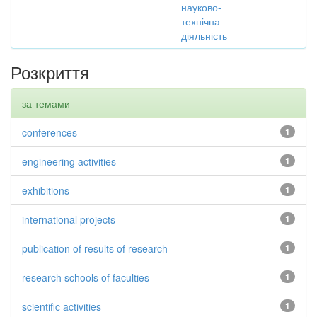
науково-
технічна
діяльність
Розкриття
за темами
conferences
1
engineering activities
1
exhibitions
1
international projects
1
publication of results of research
1
research schools of faculties
1
scientific activities
1