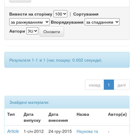
Вивести на сторінку
|
Сортування
Впорядкування
Автори
Результати 1-1 зі 1 (час пошуку: 0.002 секунди).
назад
1
далі
Знайдені матеріали:
Тип
Дата
Дата
Назва
Автор(и)
випуску
внесення
Article
1-січ-2012
24-гру-2015
Наукова та
-