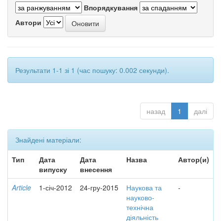
Впорядкування
Автори
Результати 1-1 зі 1 (час пошуку: 0.002 секунди).
назад
1
далі
Знайдені матеріали:
Тип
Дата
Дата
Назва
Автор(и)
випуску
внесення
Article
1-січ-2012
24-гру-2015
Наукова та
-
науково-
технічна
діяльність