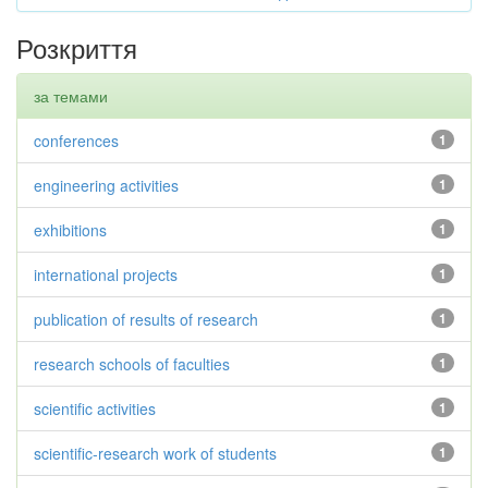
Розкриття
за темами
conferences
1
engineering activities
1
exhibitions
1
international projects
1
publication of results of research
1
research schools of faculties
1
scientific activities
1
scientific-research work of students
1