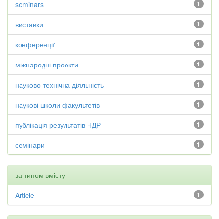
seminars
1
виставки
1
конференції
1
міжнародні проекти
1
науково-технічна діяльність
1
наукові школи факультетів
1
публікація результатів НДР
1
семінари
1
за типом вмісту
Article
1