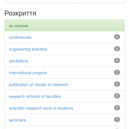
Розкриття
за темами
conferences
1
engineering activities
1
exhibitions
1
international projects
1
publication of results of research
1
research schools of faculties
1
scientific-research work of students
1
seminars
1