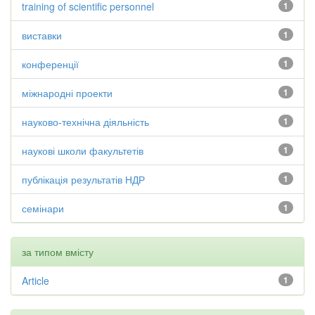
training of scientific personnel
1
виставки
1
конференції
1
міжнародні проекти
1
науково-технічна діяльність
1
наукові школи факультетів
1
публікація результатів НДР
1
семінари
1
за типом вмісту
Article
1