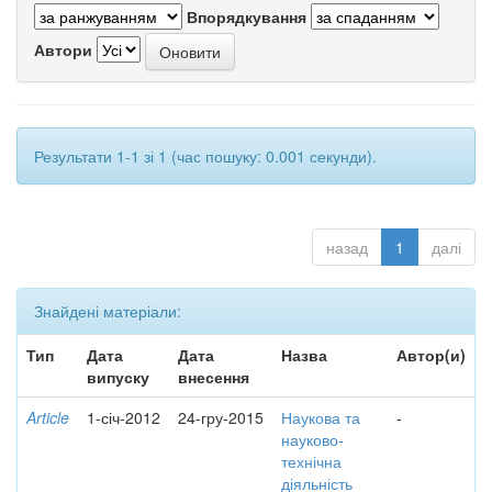
Впорядкування
Автори
Результати 1-1 зі 1 (час пошуку: 0.001 секунди).
назад
1
далі
Знайдені матеріали:
Тип
Дата
Дата
Назва
Автор(и)
випуску
внесення
Article
1-січ-2012
24-гру-2015
Наукова та
-
науково-
технічна
діяльність