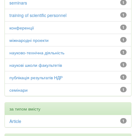
seminars
1
training of scientific personnel
1
конференції
1
міжнародні проекти
1
науково-технічна діяльність
1
наукові школи факультетів
1
публікація результатів НДР
1
семінари
1
за типом вмісту
Article
1