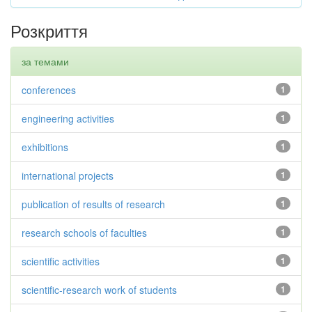
Розкриття
за темами
conferences
1
engineering activities
1
exhibitions
1
international projects
1
publication of results of research
1
research schools of faculties
1
scientific activities
1
scientific-research work of students
1