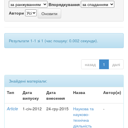
Впорядкування
Автори
Результати 1-1 зі 1 (час пошуку: 0.002 секунди).
назад
1
далі
Знайдені матеріали:
Тип
Дата
Дата
Назва
Автор(и)
випуску
внесення
Article
1-січ-2012
24-гру-2015
Наукова та
-
науково-
технічна
діяльність