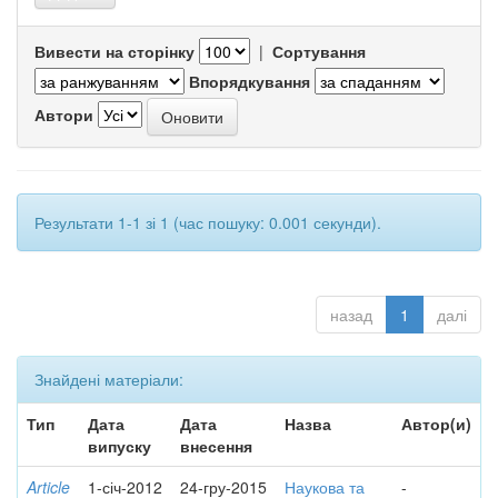
Вивести на сторінку
|
Сортування
Впорядкування
Автори
Результати 1-1 зі 1 (час пошуку: 0.001 секунди).
назад
1
далі
Знайдені матеріали:
Тип
Дата
Дата
Назва
Автор(и)
випуску
внесення
Article
1-січ-2012
24-гру-2015
Наукова та
-