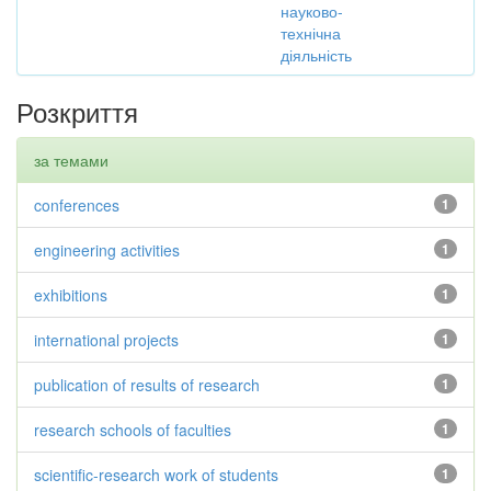
науково-
технічна
діяльність
Розкриття
за темами
conferences
1
engineering activities
1
exhibitions
1
international projects
1
publication of results of research
1
research schools of faculties
1
scientific-research work of students
1