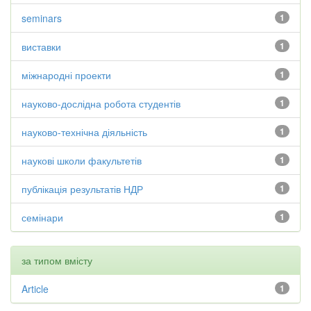
seminars
1
виставки
1
міжнародні проекти
1
науково-дослідна робота студентів
1
науково-технічна діяльність
1
наукові школи факультетів
1
публікація результатів НДР
1
семінари
1
за типом вмісту
Article
1