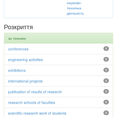
науково-
технічна
діяльність
Розкриття
за темами
conferences
1
engineering activities
1
exhibitions
1
international projects
1
publication of results of research
1
research schools of faculties
1
scientific-research work of students
1