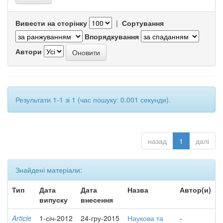
Вивести на сторінку
|
Сортування
Впорядкування
Автори
Результати 1-1 зі 1 (час пошуку: 0.001 секунди).
назад
1
далі
Знайдені матеріали:
Тип
Дата
Дата
Назва
Автор(и)
випуску
внесення
Article
1-січ-2012
24-гру-2015
Наукова та
-