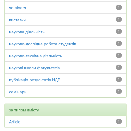
seminars
1
виставки
1
наукова діяльність
1
науково-дослідна робота студентів
1
науково-технічна діяльність
1
наукові школи факультетів
1
публікація результатів НДР
1
семінари
1
за типом вмісту
Article
1