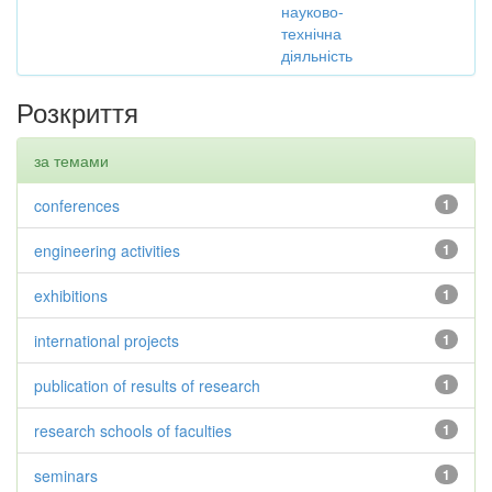
науково-
технічна
діяльність
Розкриття
за темами
conferences
1
engineering activities
1
exhibitions
1
international projects
1
publication of results of research
1
research schools of faculties
1
seminars
1