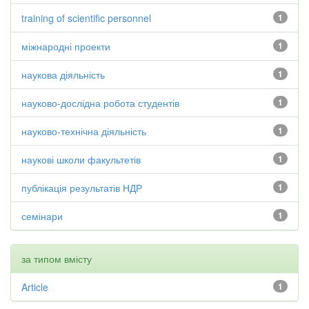
training of scientific personnel
1
міжнародні проекти
1
наукова діяльність
1
науково-дослідна робота студентів
1
науково-технічна діяльність
1
наукові школи факультетів
1
публікація результатів НДР
1
семінари
1
за типом вмісту
Article
1