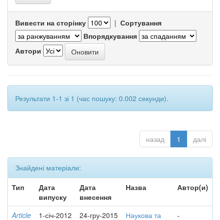
Вивести на сторінку
|
Сортування
Впорядкування
Автори
Результати 1-1 зі 1 (час пошуку: 0.002 секунди).
назад
1
далі
Знайдені матеріали:
Тип
Дата
Дата
Назва
Автор(и)
випуску
внесення
Article
1-січ-2012
24-гру-2015
Наукова та
-