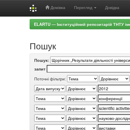
Домівка
Перегляд
Довідка
Skip
ELARTU — Інституційний репозитарій ТНТУ ім
navigation
Пошук
Пошук:
запит
Поточні фільтри: