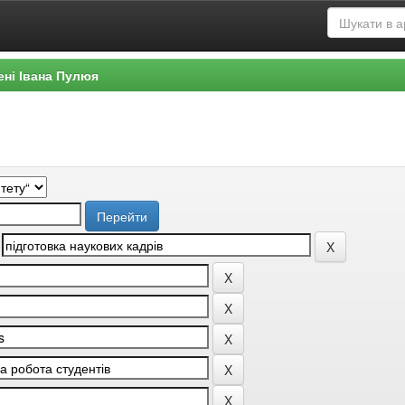
ені Івана Пулюя