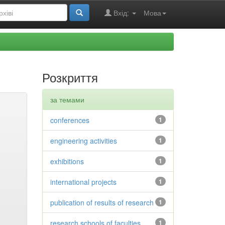
Вхід:
Мова
Розкриття
за темами
conferences
1
engineering activities
1
exhibitions
1
international projects
1
publication of results of research
1
research schools of faculties
1