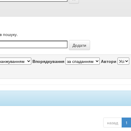
в пошуку.
Впорядкування
Автори
назад
1