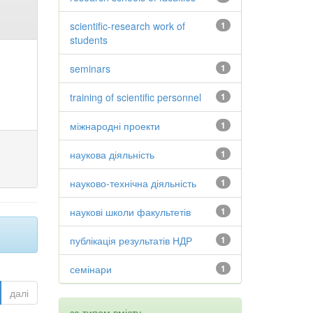
scientific-research work of
1
students
seminars
1
training of scientific personnel
1
міжнародні проекти
1
наукова діяльність
1
науково-технічна діяльність
1
наукові школи факультетів
1
публікація результатів НДР
1
семінари
1
далі
за типом вмісту