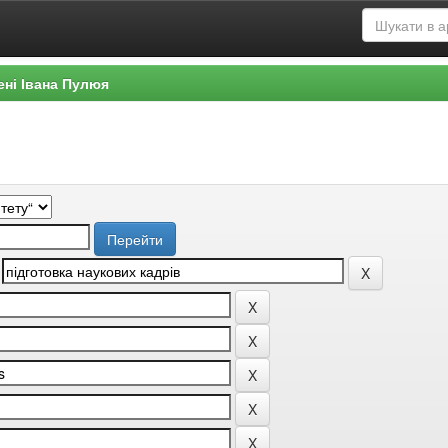
ені Івана Пулюя