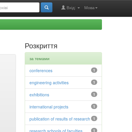
Вхід:
Мова
Розкриття
за темами
conferences
1
engineering activities
1
exhibitions
1
international projects
1
publication of results of research
1
research schools of faculties
1