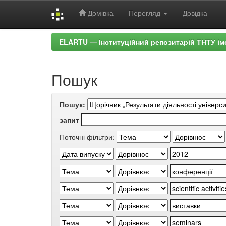
Домівка
Перегляд
Довідка
Skip
ELARTU — Інституційний репозитарій ТНТУ ім
navigation
Пошук
Пошук:
запит
Поточні фільтри: