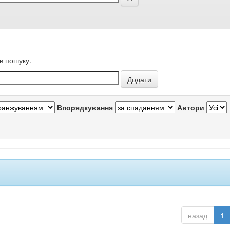
в пошуку.
Впорядкування
Автори
назад
1