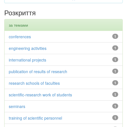
Розкриття
за темами
conferences
1
engineering activities
1
international projects
1
publication of results of research
1
research schools of faculties
1
scientific-research work of students
1
seminars
1
training of scientific personnel
1