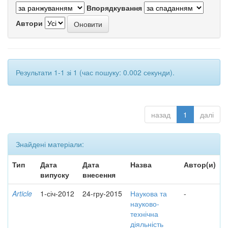
Впорядкування
Автори
Результати 1-1 зі 1 (час пошуку: 0.002 секунди).
назад
1
далі
Знайдені матеріали:
Тип
Дата
Дата
Назва
Автор(и)
випуску
внесення
Article
1-січ-2012
24-гру-2015
Наукова та
-
науково-
технічна
діяльність