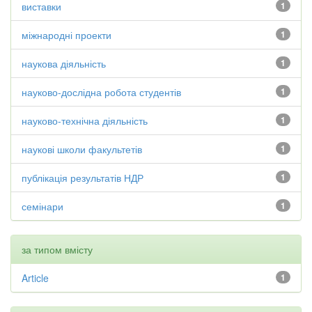
виставки
1
міжнародні проекти
1
наукова діяльність
1
науково-дослідна робота студентів
1
науково-технічна діяльність
1
наукові школи факультетів
1
публікація результатів НДР
1
семінари
1
за типом вмісту
Article
1