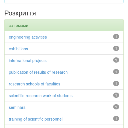
Розкриття
за темами
engineering activities
1
exhibitions
1
international projects
1
publication of results of research
1
research schools of faculties
1
scientific-research work of students
1
seminars
1
training of scientific personnel
1