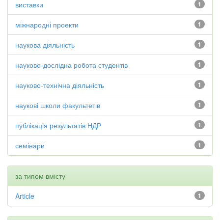
виставки
1
міжнародні проекти
1
наукова діяльність
1
науково-дослідна робота студентів
1
науково-технічна діяльність
1
наукові школи факультетів
1
публікація результатів НДР
1
семінари
1
за типом вмісту
Article
1