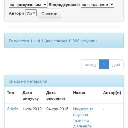
Впорядкування
Автори
Результати 1-1 зі 1 (час пошуку: 0.002 секунди).
назад
1
далі
Знайдені матеріали:
Тип
Дата
Дата
Назва
Автор(и)
випуску
внесення
Article
1-січ-2012
24-гру-2015
Наукова та
-
науково-
технічна
діяльність