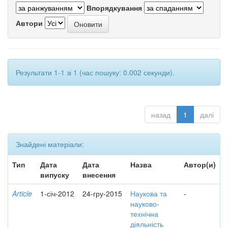
Впорядкування
Автори
Результати 1-1 зі 1 (час пошуку: 0.002 секунди).
назад
1
далі
Знайдені матеріали:
Тип
Дата
Дата
Назва
Автор(и)
випуску
внесення
Article
1-січ-2012
24-гру-2015
Наукова та
-
науково-
технічна
діяльність