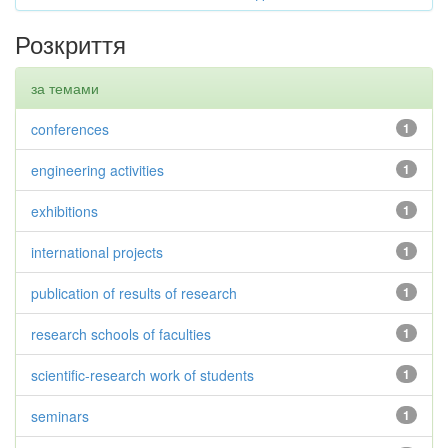
Розкриття
за темами
conferences
1
engineering activities
1
exhibitions
1
international projects
1
publication of results of research
1
research schools of faculties
1
scientific-research work of students
1
seminars
1