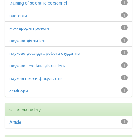
training of scientific personnel
1
виставки
1
міжнародні проекти
1
наукова діяльність
1
науково-дослідна робота студентів
1
науково-технічна діяльність
1
наукові школи факультетів
1
семінари
1
за типом вмісту
Article
1