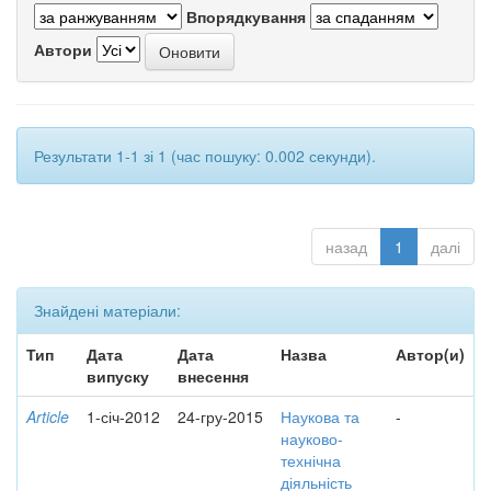
Впорядкування
Автори
Результати 1-1 зі 1 (час пошуку: 0.002 секунди).
назад
1
далі
Знайдені матеріали:
Тип
Дата
Дата
Назва
Автор(и)
випуску
внесення
Article
1-січ-2012
24-гру-2015
Наукова та
-
науково-
технічна
діяльність