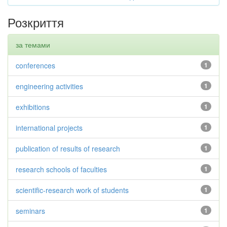
Розкриття
за темами
conferences
1
engineering activities
1
exhibitions
1
international projects
1
publication of results of research
1
research schools of faculties
1
scientific-research work of students
1
seminars
1