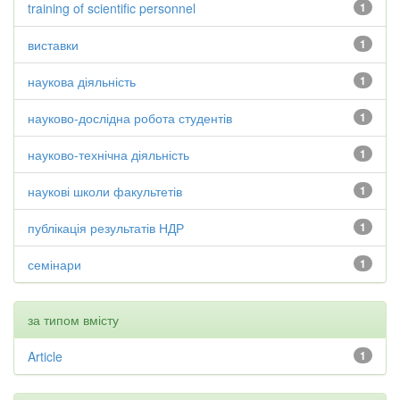
training of scientific personnel
1
виставки
1
наукова діяльність
1
науково-дослідна робота студентів
1
науково-технічна діяльність
1
наукові школи факультетів
1
публікація результатів НДР
1
семінари
1
за типом вмісту
Article
1