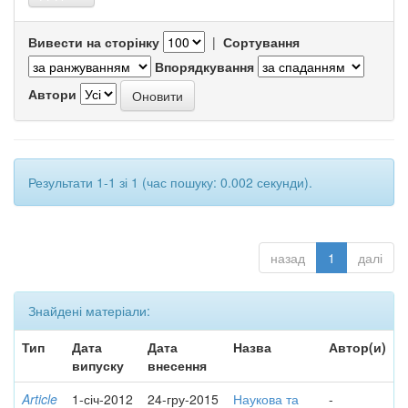
Вивести на сторінку
|
Сортування
Впорядкування
Автори
Результати 1-1 зі 1 (час пошуку: 0.002 секунди).
назад
1
далі
Знайдені матеріали:
Тип
Дата
Дата
Назва
Автор(и)
випуску
внесення
Article
1-січ-2012
24-гру-2015
Наукова та
-