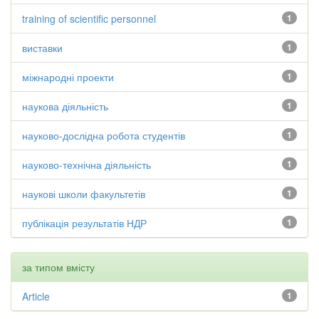
training of scientific personnel
1
виставки
1
міжнародні проекти
1
наукова діяльність
1
науково-дослідна робота студентів
1
науково-технічна діяльність
1
наукові школи факультетів
1
публікація результатів НДР
1
за типом вмісту
Article
1