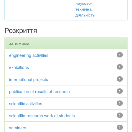
науково-
технічна
діяльність
Розкриття
за темами
engineering activities
1
exhibitions
1
international projects
1
publication of results of research
1
scientific activities
1
scientific-research work of students
1
seminars
1