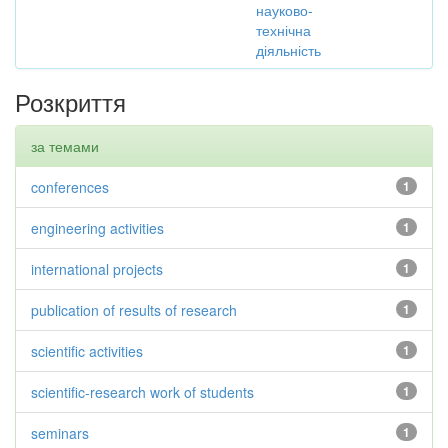
науково-
технічна
діяльність
Розкриття
за темами
conferences
1
engineering activities
1
international projects
1
publication of results of research
1
scientific activities
1
scientific-research work of students
1
seminars
1