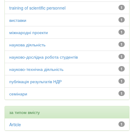
training of scientific personnel
1
виставки
1
міжнародні проекти
1
наукова діяльність
1
науково-дослідна робота студентів
1
науково-технічна діяльність
1
публікація результатів НДР
1
семінари
1
за типом вмісту
Article
1