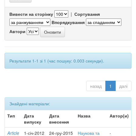
Вивести на сторінку
|
Сортування
Впорядкування
Автори
Результати 1-1 зі 1 (час пошуку: 0.003 секунди).
назад
1
далі
Знайдені матеріали:
Тип
Дата
Дата
Назва
Автор(и)
випуску
внесення
Article
1-січ-2012
24-гру-2015
Наукова та
-