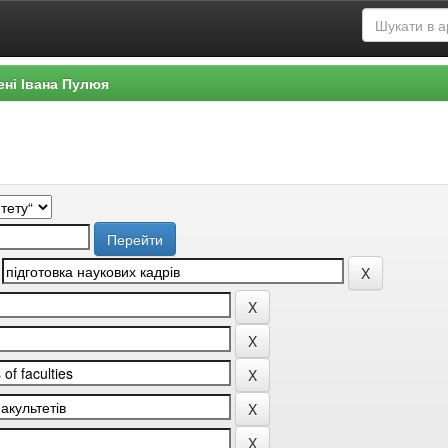
ені Івана Пулюя