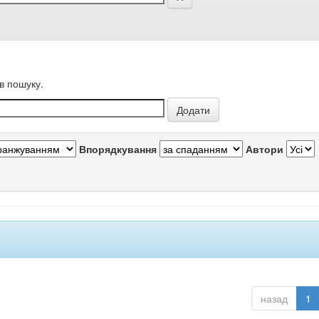
в пошуку.
Впорядкування
Автори
назад
1