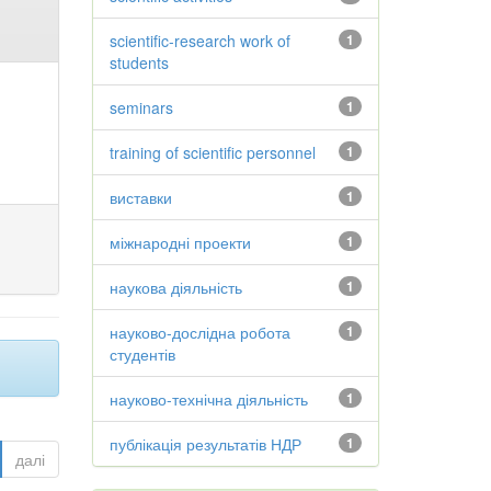
scientific-research work of
1
students
seminars
1
training of scientific personnel
1
виставки
1
міжнародні проекти
1
наукова діяльність
1
науково-дослідна робота
1
студентів
науково-технічна діяльність
1
публікація результатів НДР
1
далі