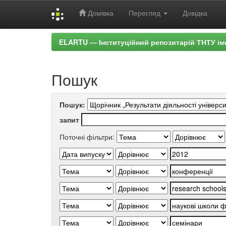
Домівка
Перегляд
Довідка
Skip
ELARTU — Інституційний репозитарій ТНТУ ім
navigation
Пошук
Пошук:
запит
Поточні фільтри: