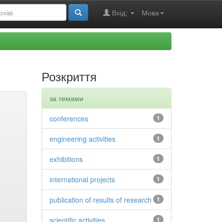
Вхід:
Мова
Розкриття
за темами
conferences
1
engineering activities
1
exhibitions
1
international projects
1
publication of results of research
1
scientific activities
1