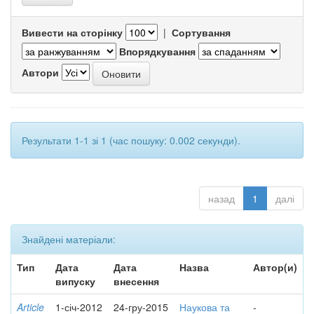
Вивести на сторінку
|
Сортування
Впорядкування
Автори
Результати 1-1 зі 1 (час пошуку: 0.002 секунди).
назад
1
далі
Знайдені матеріали:
Тип
Дата
Дата
Назва
Автор(и)
випуску
внесення
Article
1-січ-2012
24-гру-2015
Наукова та
-