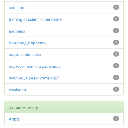
seminars
1
training of scientific personnel
1
виставки
1
міжнародні проекти
1
наукова діяльність
1
науково-технічна діяльність
1
публікація результатів НДР
1
семінари
1
за типом вмісту
Article
1