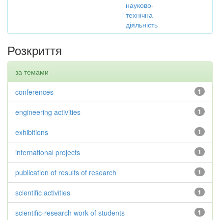
науково-
технічна
діяльність
Розкриття
за темами
conferences
1
engineering activities
1
exhibitions
1
international projects
1
publication of results of research
1
scientific activities
1
scientific-research work of students
1