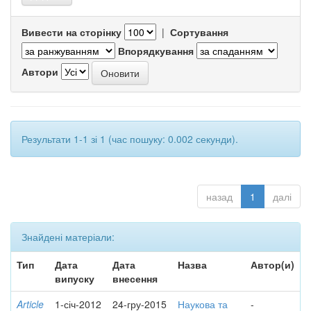
Вивести на сторінку
|
Сортування
Впорядкування
Автори
Результати 1-1 зі 1 (час пошуку: 0.002 секунди).
назад
1
далі
Знайдені матеріали:
Тип
Дата
Дата
Назва
Автор(и)
випуску
внесення
Article
1-січ-2012
24-гру-2015
Наукова та
-