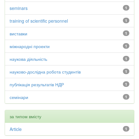
seminars
1
training of scientific personnel
1
виставки
1
міжнародні проекти
1
наукова діяльність
1
науково-дослідна робота студентів
1
публікація результатів НДР
1
семінари
1
за типом вмісту
Article
1