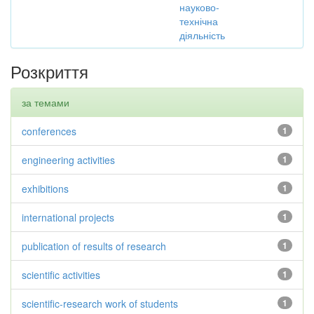
науково-
технічна
діяльність
Розкриття
за темами
conferences
1
engineering activities
1
exhibitions
1
international projects
1
publication of results of research
1
scientific activities
1
scientific-research work of students
1