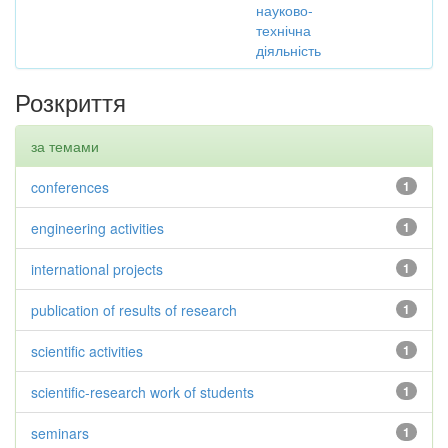
науково-
технічна
діяльність
Розкриття
за темами
conferences
1
engineering activities
1
international projects
1
publication of results of research
1
scientific activities
1
scientific-research work of students
1
seminars
1