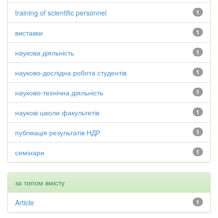
training of scientific personnel
1
виставки
1
наукова діяльність
1
науково-дослідна робота студентів
1
науково-технічна діяльність
1
наукові школи факультетів
1
публікація результатів НДР
1
семінари
1
за типом вмісту
Article
1