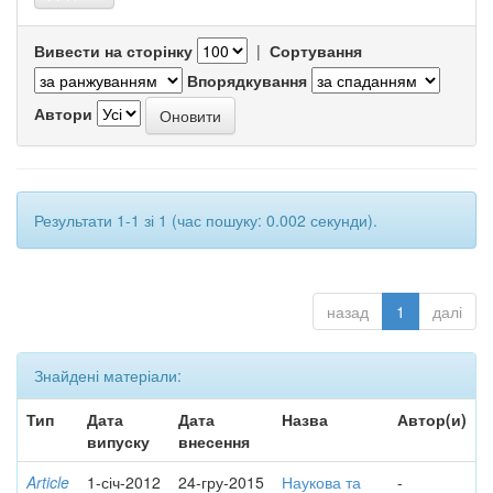
Вивести на сторінку
|
Сортування
Впорядкування
Автори
Результати 1-1 зі 1 (час пошуку: 0.002 секунди).
назад
1
далі
Знайдені матеріали:
Тип
Дата
Дата
Назва
Автор(и)
випуску
внесення
Article
1-січ-2012
24-гру-2015
Наукова та
-