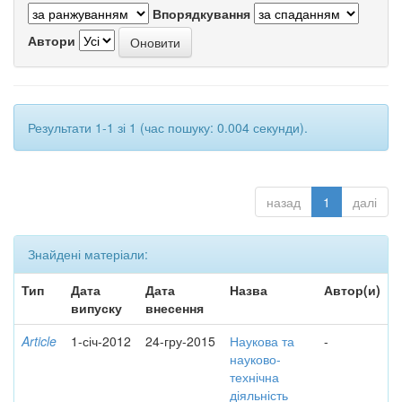
Впорядкування
Автори
Результати 1-1 зі 1 (час пошуку: 0.004 секунди).
назад
1
далі
Знайдені матеріали:
Тип
Дата
Дата
Назва
Автор(и)
випуску
внесення
Article
1-січ-2012
24-гру-2015
Наукова та
-
науково-
технічна
діяльність