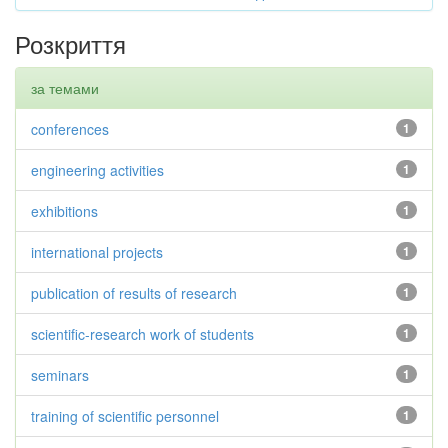
Розкриття
за темами
conferences
1
engineering activities
1
exhibitions
1
international projects
1
publication of results of research
1
scientific-research work of students
1
seminars
1
training of scientific personnel
1