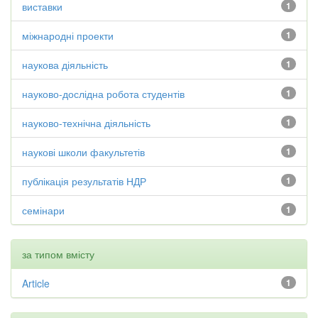
виставки
1
міжнародні проекти
1
наукова діяльність
1
науково-дослідна робота студентів
1
науково-технічна діяльність
1
наукові школи факультетів
1
публікація результатів НДР
1
семінари
1
за типом вмісту
Article
1