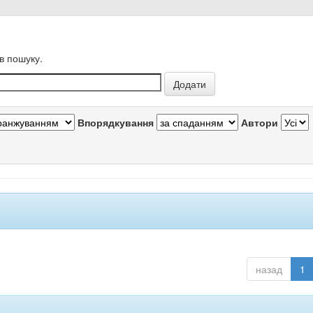
в пошуку.
Впорядкування
Автори
назад
1