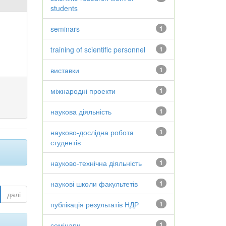
students
seminars
1
training of scientific personnel
1
виставки
1
міжнародні проекти
1
наукова діяльність
1
науково-дослідна робота
1
студентів
науково-технічна діяльність
1
наукові школи факультетів
1
далі
публікація результатів НДР
1
семінари
1