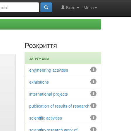
Вхід:
Мова
Розкриття
за темами
engineering activities
1
exhibitions
1
international projects
1
publication of results of research
1
scientific activities
1
scientific-research work of
1