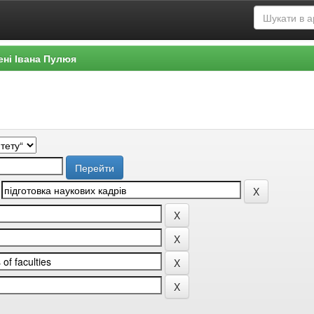
ені Івана Пулюя