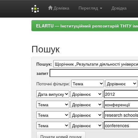
Домівка
Перегляд
Довідка
Skip
ELARTU — Інституційний репозитарій ТНТУ ім
navigation
Пошук
Пошук:
запит
Поточні фільтри:
Почати новий пошук