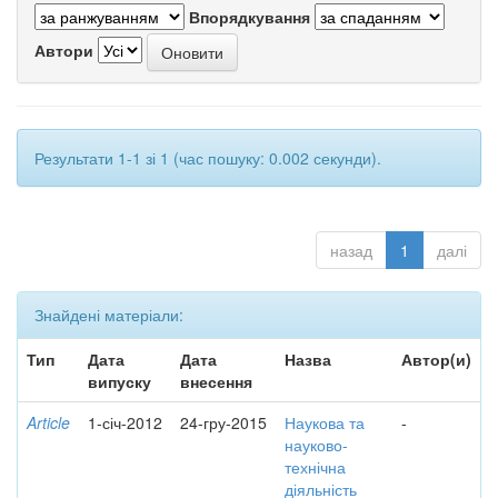
Впорядкування
Автори
Результати 1-1 зі 1 (час пошуку: 0.002 секунди).
назад
1
далі
Знайдені матеріали:
Тип
Дата
Дата
Назва
Автор(и)
випуску
внесення
Article
1-січ-2012
24-гру-2015
Наукова та
-
науково-
технічна
діяльність