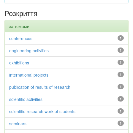
Розкриття
за темами
conferences
1
engineering activities
1
exhibitions
1
international projects
1
publication of results of research
1
scientific activities
1
scientific-research work of students
1
seminars
1