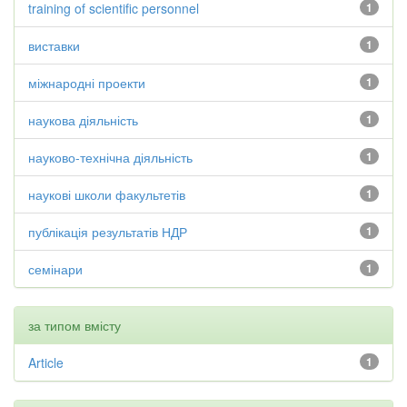
training of scientific personnel
1
виставки
1
міжнародні проекти
1
наукова діяльність
1
науково-технічна діяльність
1
наукові школи факультетів
1
публікація результатів НДР
1
семінари
1
за типом вмісту
Article
1