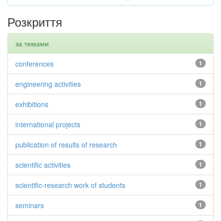
Розкриття
за темами
conferences
1
engineering activities
1
exhibitions
1
international projects
1
publication of results of research
1
scientific activities
1
scientific-research work of students
1
seminars
1