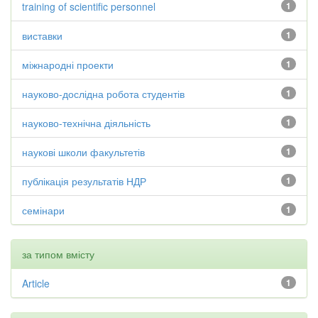
training of scientific personnel
1
виставки
1
міжнародні проекти
1
науково-дослідна робота студентів
1
науково-технічна діяльність
1
наукові школи факультетів
1
публікація результатів НДР
1
семінари
1
за типом вмісту
Article
1