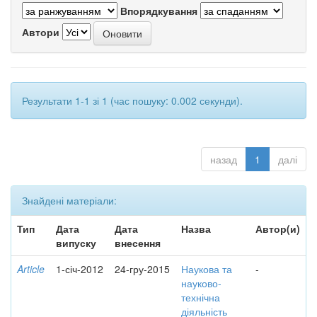
Впорядкування
Автори
Результати 1-1 зі 1 (час пошуку: 0.002 секунди).
назад
1
далі
Знайдені матеріали:
Тип
Дата
Дата
Назва
Автор(и)
випуску
внесення
Article
1-січ-2012
24-гру-2015
Наукова та
-
науково-
технічна
діяльність