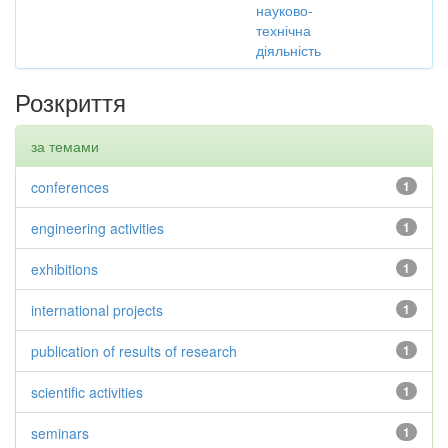
науково-
технічна
діяльність
Розкриття
за темами
conferences
1
engineering activities
1
exhibitions
1
international projects
1
publication of results of research
1
scientific activities
1
seminars
1