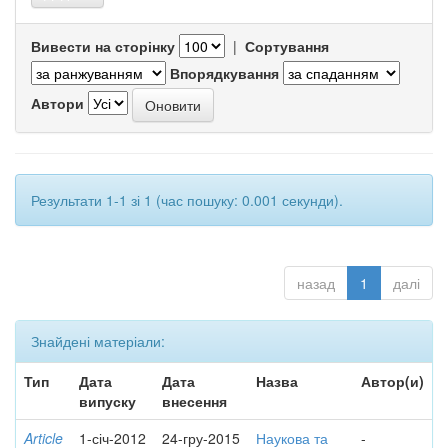
Вивести на сторінку
|
Сортування
Впорядкування
Автори
Результати 1-1 зі 1 (час пошуку: 0.001 секунди).
назад
1
далі
Знайдені матеріали:
Тип
Дата
Дата
Назва
Автор(и)
випуску
внесення
Article
1-січ-2012
24-гру-2015
Наукова та
-