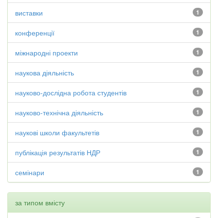
виставки
1
конференції
1
міжнародні проекти
1
наукова діяльність
1
науково-дослідна робота студентів
1
науково-технічна діяльність
1
наукові школи факультетів
1
публікація результатів НДР
1
семінари
1
за типом вмісту