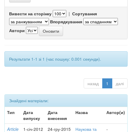
Вивести на сторінку
|
Сортування
Впорядкування
Автори
Результати 1-1 зі 1 (час пошуку: 0.001 секунди).
назад
1
далі
Знайдені матеріали:
Тип
Дата
Дата
Назва
Автор(и)
випуску
внесення
Article
1-січ-2012
24-гру-2015
Наукова та
-