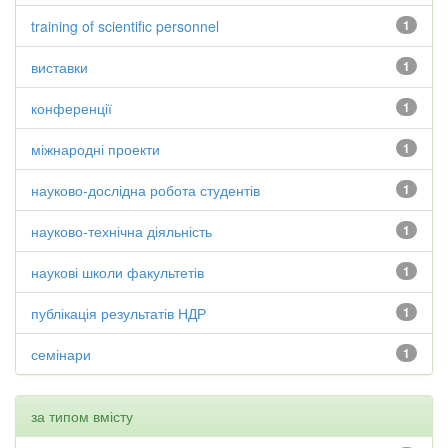
training of scientific personnel
1
виставки
1
конференції
1
міжнародні проекти
1
науково-дослідна робота студентів
1
науково-технічна діяльність
1
наукові школи факультетів
1
публікація результатів НДР
1
семінари
1
за типом вмісту