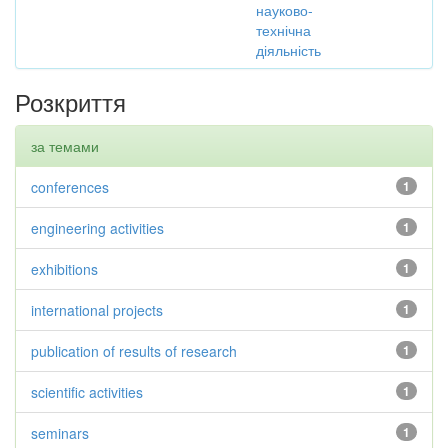
науково-
технічна
діяльність
Розкриття
за темами
conferences
1
engineering activities
1
exhibitions
1
international projects
1
publication of results of research
1
scientific activities
1
seminars
1