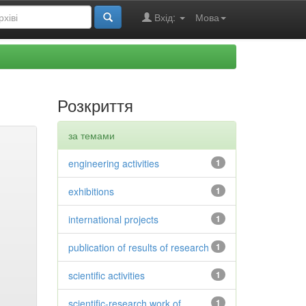
Вхід:
Мова
Розкриття
за темами
engineering activities
1
exhibitions
1
international projects
1
publication of results of research
1
scientific activities
1
scientific-research work of
1