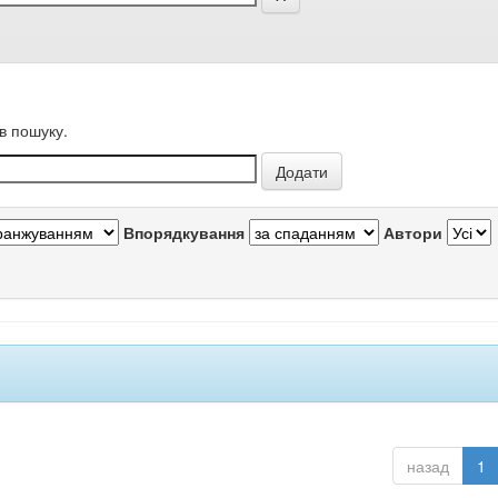
в пошуку.
Впорядкування
Автори
назад
1