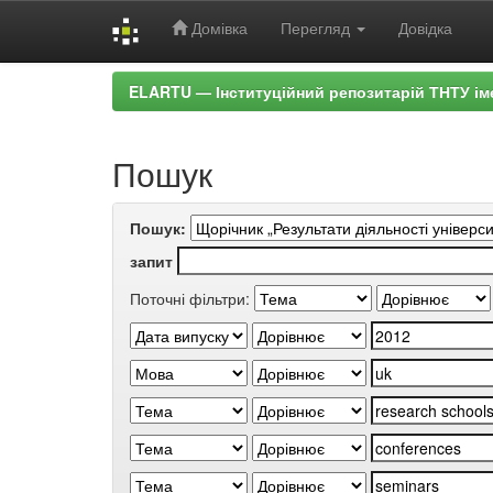
Домівка
Перегляд
Довідка
Skip
ELARTU — Інституційний репозитарій ТНТУ ім
navigation
Пошук
Пошук:
запит
Поточні фільтри: