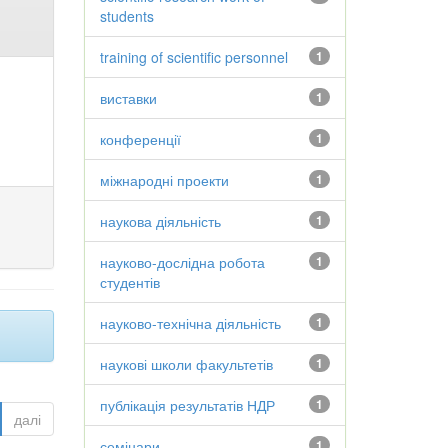
students
training of scientific personnel
1
виставки
1
конференції
1
міжнародні проекти
1
наукова діяльність
1
науково-дослідна робота
1
студентів
науково-технічна діяльність
1
наукові школи факультетів
1
публікація результатів НДР
1
далі
семінари
1