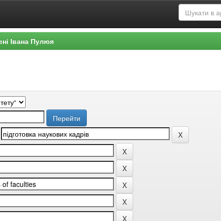
ені Івана Пулюя