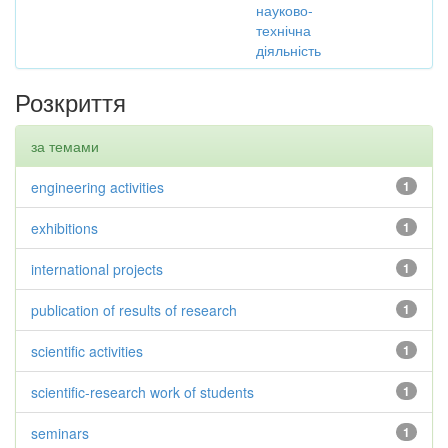
науково-
технічна
діяльність
Розкриття
за темами
engineering activities
1
exhibitions
1
international projects
1
publication of results of research
1
scientific activities
1
scientific-research work of students
1
seminars
1