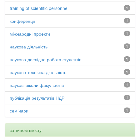
training of scientific personnel
1
конференції
1
міжнародні проекти
1
наукова діяльність
1
науково-дослідна робота студентів
1
науково-технічна діяльність
1
наукові школи факультетів
1
публікація результатів НДР
1
семінари
1
за типом вмісту