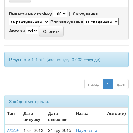
Вивести на сторінку
|
Сортування
Впорядкування
Автори
Результати 1-1 зі 1 (час пошуку: 0.002 секунди).
назад
1
далі
Знайдені матеріали:
Тип
Дата
Дата
Назва
Автор(и)
випуску
внесення
Article
1-січ-2012
24-гру-2015
Наукова та
-