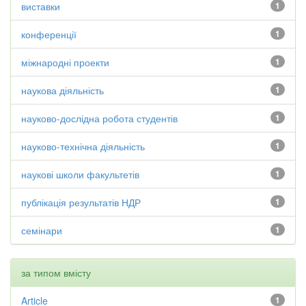
виставки
1
конференції
1
міжнародні проекти
1
наукова діяльність
1
науково-дослідна робота студентів
1
науково-технічна діяльність
1
наукові школи факультетів
1
публікація результатів НДР
1
семінари
1
за типом вмісту
Article
1