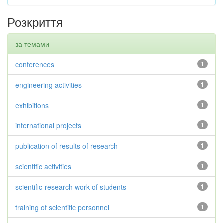
Розкриття
за темами
conferences
1
engineering activities
1
exhibitions
1
international projects
1
publication of results of research
1
scientific activities
1
scientific-research work of students
1
training of scientific personnel
1