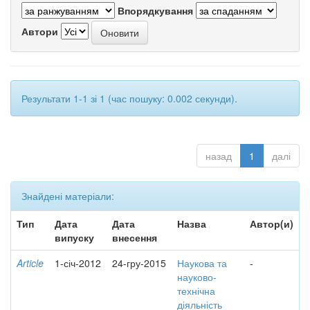
Впорядкування
Автори
Результати 1-1 зі 1 (час пошуку: 0.002 секунди).
назад
1
далі
Знайдені матеріали:
Тип
Дата
Дата
Назва
Автор(и)
випуску
внесення
Article
1-січ-2012
24-гру-2015
Наукова та
-
науково-
технічна
діяльність