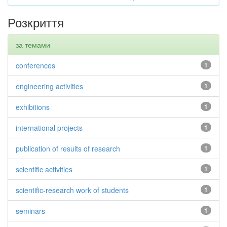
Розкриття
за темами
conferences
1
engineering activities
1
exhibitions
1
international projects
1
publication of results of research
1
scientific activities
1
scientific-research work of students
1
seminars
1