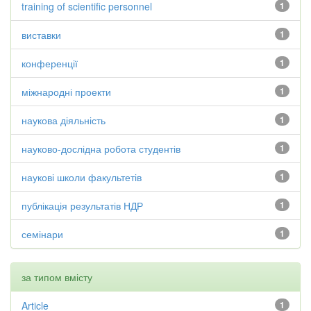
training of scientific personnel
1
виставки
1
конференції
1
міжнародні проекти
1
наукова діяльність
1
науково-дослідна робота студентів
1
наукові школи факультетів
1
публікація результатів НДР
1
семінари
1
за типом вмісту
Article
1