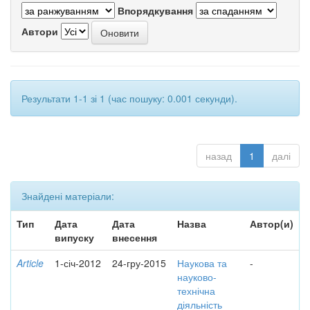
Впорядкування
Автори
Результати 1-1 зі 1 (час пошуку: 0.001 секунди).
назад
1
далі
Знайдені матеріали:
Тип
Дата
Дата
Назва
Автор(и)
випуску
внесення
Article
1-січ-2012
24-гру-2015
Наукова та
-
науково-
технічна
діяльність