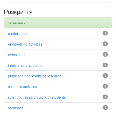
Розкриття
за темами
conferences
1
engineering activities
1
exhibitions
1
international projects
1
publication of results of research
1
scientific activities
1
scientific-research work of students
1
seminars
1