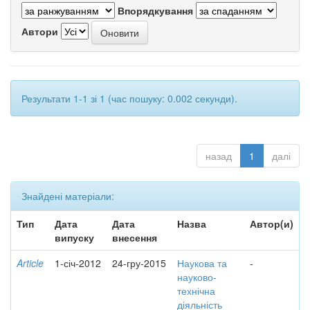
Впорядкування
Автори
Результати 1-1 зі 1 (час пошуку: 0.002 секунди).
назад
1
далі
Знайдені матеріали:
Тип
Дата
Дата
Назва
Автор(и)
випуску
внесення
Article
1-січ-2012
24-гру-2015
Наукова та
-
науково-
технічна
діяльність