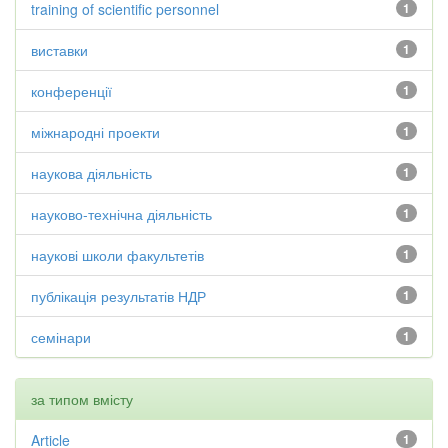
training of scientific personnel
1
виставки
1
конференції
1
міжнародні проекти
1
наукова діяльність
1
науково-технічна діяльність
1
наукові школи факультетів
1
публікація результатів НДР
1
семінари
1
за типом вмісту
Article
1