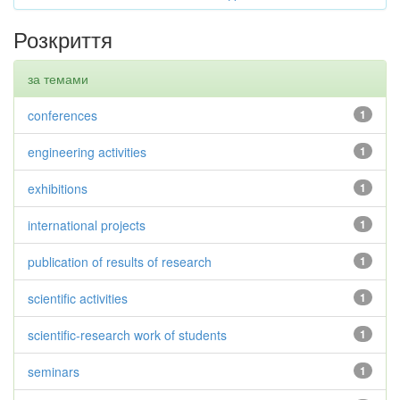
Розкриття
за темами
conferences
1
engineering activities
1
exhibitions
1
international projects
1
publication of results of research
1
scientific activities
1
scientific-research work of students
1
seminars
1