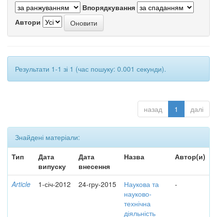
Впорядкування
Автори
Результати 1-1 зі 1 (час пошуку: 0.001 секунди).
назад
1
далі
Знайдені матеріали:
Тип
Дата
Дата
Назва
Автор(и)
випуску
внесення
Article
1-січ-2012
24-гру-2015
Наукова та
-
науково-
технічна
діяльність