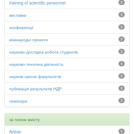
training of scientific personnel
1
виставки
1
конференції
1
міжнародні проекти
1
науково-дослідна робота студентів
1
науково-технічна діяльність
1
наукові школи факультетів
1
публікація результатів НДР
1
семінари
1
за типом вмісту
Article
1