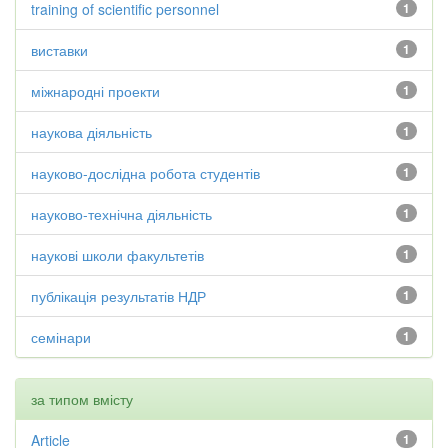
training of scientific personnel
1
виставки
1
міжнародні проекти
1
наукова діяльність
1
науково-дослідна робота студентів
1
науково-технічна діяльність
1
наукові школи факультетів
1
публікація результатів НДР
1
семінари
1
за типом вмісту
Article
1