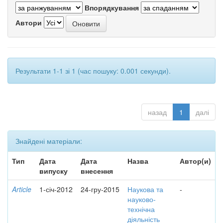
Впорядкування
Автори
Результати 1-1 зі 1 (час пошуку: 0.001 секунди).
назад
1
далі
Знайдені матеріали:
Тип
Дата
Дата
Назва
Автор(и)
випуску
внесення
Article
1-січ-2012
24-гру-2015
Наукова та
-
науково-
технічна
діяльність