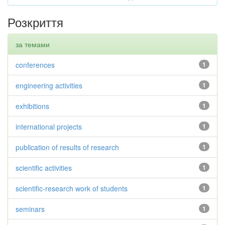
Розкриття
за темами
conferences
1
engineering activities
1
exhibitions
1
international projects
1
publication of results of research
1
scientific activities
1
scientific-research work of students
1
seminars
1